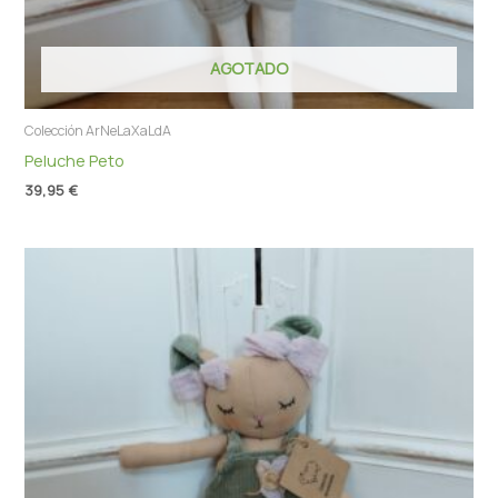
AGOTADO
Colección ArNeLaXaLdA
Peluche Peto
39,95
€