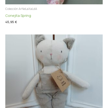
Colección ArNeLaXaLdA
Conejita Spring
45,95
€