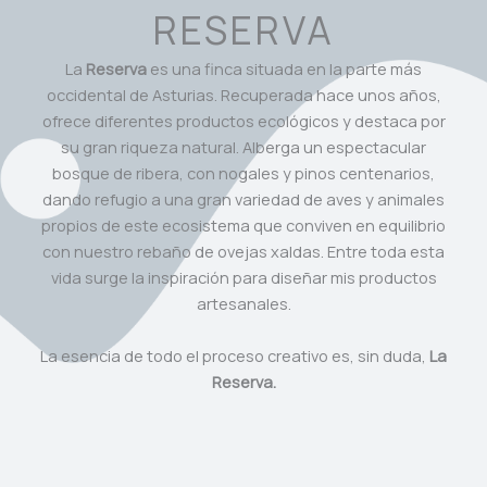
RESERVA
La
Reserva
es una finca situada en la parte más
occidental de Asturias. Recuperada hace unos años,
ofrece diferentes productos ecológicos y destaca por
su gran riqueza natural. Alberga un espectacular
bosque de ribera, con nogales y pinos centenarios,
dando refugio a una gran variedad de aves y animales
propios de este ecosistema que conviven en equilibrio
con nuestro rebaño de ovejas xaldas. Entre toda esta
vida surge la inspiración para diseñar mis productos
artesanales.
La esencia de todo el proceso creativo es, sin duda,
La
Reserva.