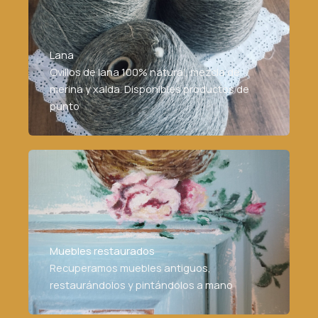
Lana
Ovillos de lana 100% natural, mezcla de
merina y xalda. Disponibles productos de
punto
Muebles restaurados
Recuperamos muebles antiguos,
restaurándolos y pintándolos a mano