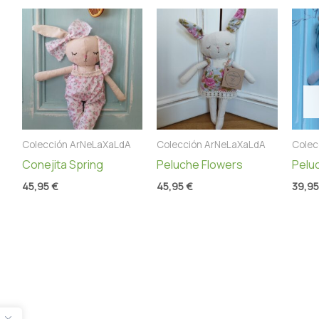
Colección ArNeLaXaLdA
Colección ArNeLaXaLdA
Colec
Conejita Spring
Peluche Flowers
Pelu
45,95
€
45,95
€
39,9