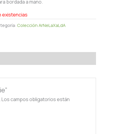
ra bordada a mano.
n existencias
tegoría:
Colección ArNeLaXaLdA
ie”
.
Los campos obligatorios están