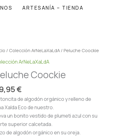
ANOS
ARTESANÍA – TIENDA
cio
/
Colección ArNeLaXaLdA
/ Peluche Coockie
lección ArNeLaXaLdA
eluche Coockie
9,95
€
toncita de algodón orgánico y relleno de
na Xalda Eco de nuestro.
eva un bonito vestido de plumeti azul con su
rte superior calcetada.
zo de algodón orgánico en su oreja.