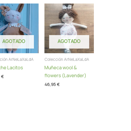
AGOTADO
AGOTADO
ción ArNeLaXaLdA
Colección ArNeLaXaLdA
che Lacitos
Muñeca wool &
flowers (Lavender)
5
€
46,95
€