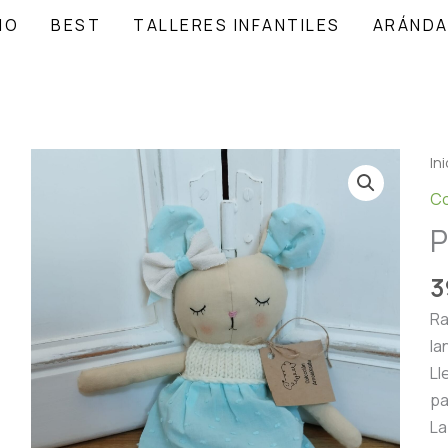
ÑO
BEST
TALLERES INFANTILES
ARÁND
Ini
Co
P
3
Ra
la
Ll
pa
La