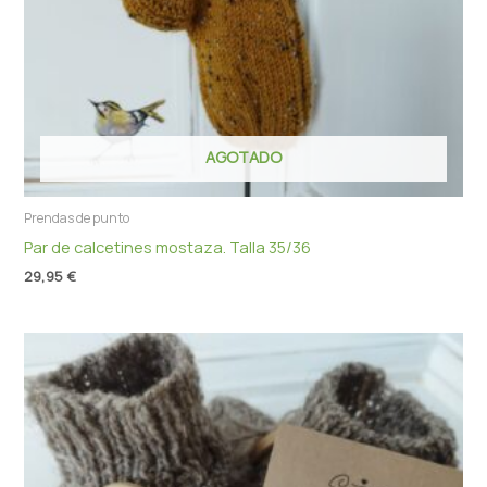
AGOTADO
Prendas de punto
Par de calcetines mostaza. Talla 35/36
29,95
€