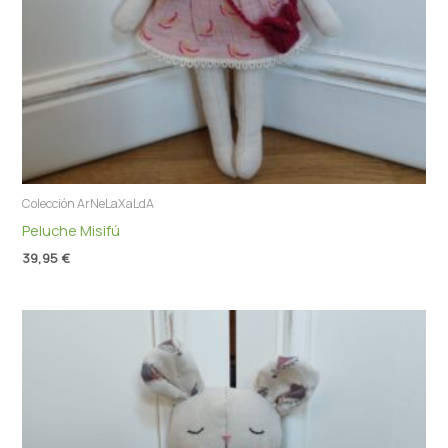
Colección ArNeLaXaLdA
Peluche Misifú
39,95
€