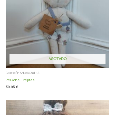
AGOTADO
Colección ArNeLaXaLdA
Peluche Orejitas
39,95
€