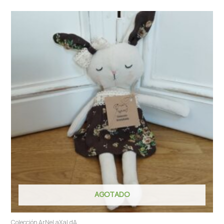
AGOTADO
Colección ArNeLaXaLdA