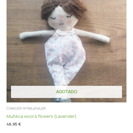
AGOTADO
Colección ArNeLaXaLdA
Muñeca wool & flowers (Lavender)
46,95
€