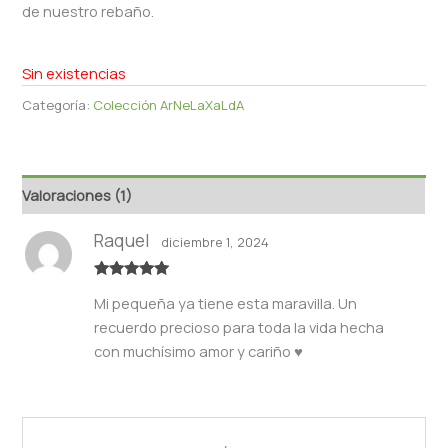
de nuestro rebaño.
Sin existencias
Categoría:
Colección ArNeLaXaLdA
Valoraciones (1)
Raquel
diciembre 1, 2024
Valorado
Mi pequeña ya tiene esta maravilla. Un
con
5
de 5
recuerdo precioso para toda la vida hecha
con muchísimo amor y cariño ♥️