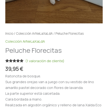
Inicio
/
Colección ArNeLaXaLdA
/ Peluche Florecitas
Colección ArNeLaXaLdA
Peluche Florecitas
(
1
valoración de cliente)
Valorado
1
39,95
€
con
5.00
de
5 en base
Ratoncita de bosque.
a
valoración
de un
Sus grandes orejas van a juego con su vestido de lino
cliente
amarillo pastel decorado con flores de lavanda.
La parte superior está calcetada.
Cara bordada a mano.
Realizada en algodón orgánico y relleno de lana Xalda Eco