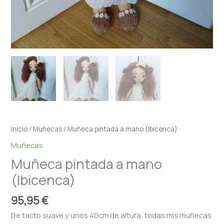
Inicio
/
Muñecas
/ Muñeca pintada a mano (Ibicenca)
Muñecas
Muñeca pintada a mano
(Ibicenca)
95,95
€
De tacto suave y unos 40cm de altura, todas mis muñecas