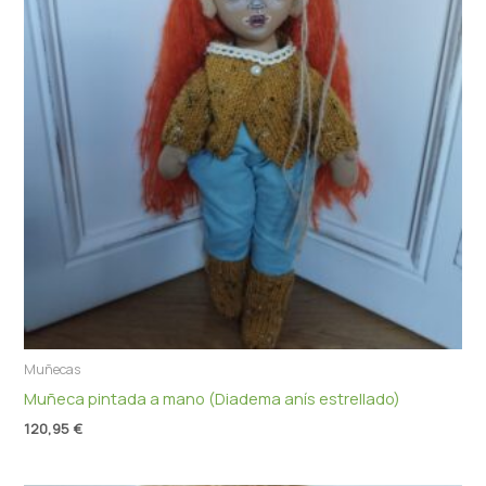
Muñecas
Muñeca pintada a mano (Diadema anís estrellado)
120,95
€