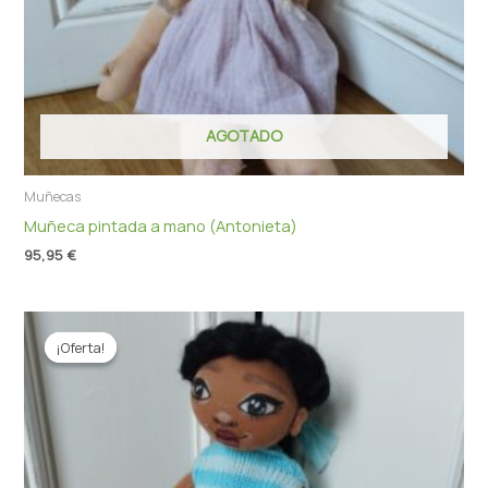
AGOTADO
Muñecas
Muñeca pintada a mano (Antonieta)
95,95
€
El
El
precio
precio
¡Oferta!
¡Oferta!
original
actual
era:
es:
95,95 €.
86,35 €.