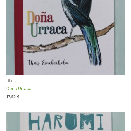
Libros
Doña Urraca
17,95
€