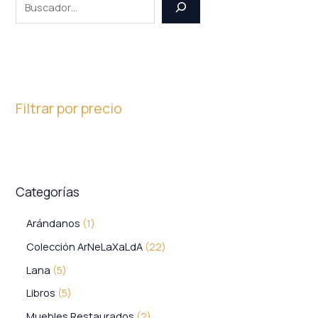
Filtrar por precio
Categorías
Arándanos
1
Colección ArNeLaXaLdA
22
Lana
5
Libros
5
Muebles Restaurados
2